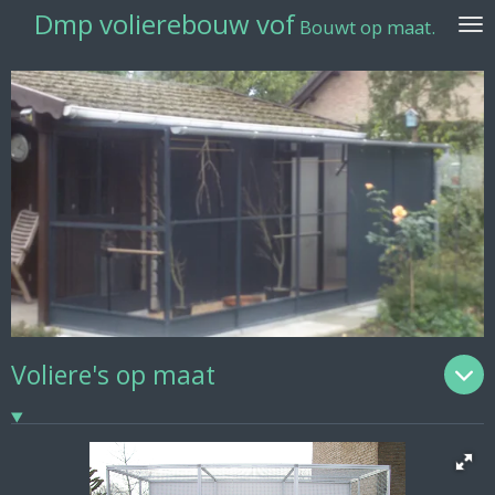
Dmp volierebouw vof
Ga
Bouwt op maat.
direct
naar
de
hoofdinhoud
Voliere's op maat