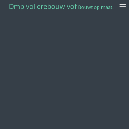
Dmp volierebouw vof
Ga
Bouwt op maat.
direct
naar
de
hoofdinhoud