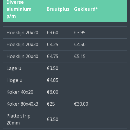
Diverse
aluminium
Bruutplus
Gekleurd*
p/m
Hoeklijn 20x20
€3.60
€3.95
Hoeklijn 20x30
€4.25
€4.50
Hoeklijn 20x40
€4.75
€5.15
Lage u
€3.50
Hoge u
€4.85
Koker 40x20
€6.00
Koker 80x40x3
€25
€30.00
Platte strip
€3.50
20mm