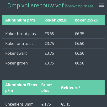
Dmp volierebouw vof
Ga
Bouwt op maat.
direct
naar
Aluminium p/m
koker 20x20
koker 25x25
de
hoofdinhoud
Koker bruut plus
€3.65
€6.35
Koker antraciet
€3.75
€6.50
koker zwart
€3.75
€6.50
koker groen
€3.75
€6.50
Aluminium Flens
Bruut
Gekleurd*
p/m
plus
Enkelflens 3mm
€4.75
€5.15