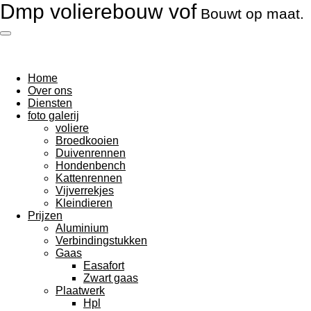
Dmp volierebouw vof
Bouwt op maat.
Ga
direct
naar
de
hoofdinhoud
Home
Over ons
Diensten
foto galerij
voliere
Broedkooien
Duivenrennen
Hondenbench
Kattenrennen
Vijverrekjes
Kleindieren
Prijzen
Aluminium
Verbindingstukken
Gaas
Easafort
Zwart gaas
Plaatwerk
Hpl