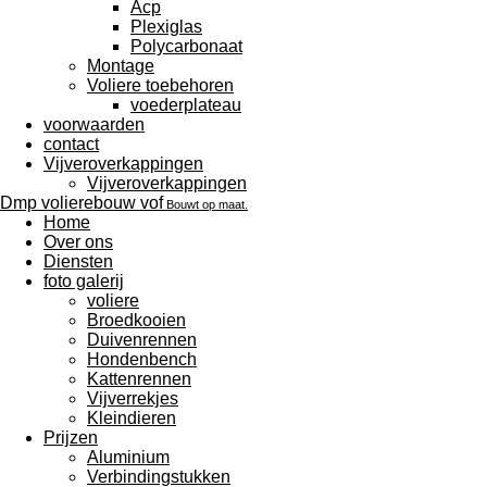
Acp
Plexiglas
Polycarbonaat
Montage
Voliere toebehoren
voederplateau
voorwaarden
contact
Vijveroverkappingen
Vijveroverkappingen
Dmp volierebouw vof
Bouwt op maat.
Home
Over ons
Diensten
foto galerij
voliere
Broedkooien
Duivenrennen
Hondenbench
Kattenrennen
Vijverrekjes
Kleindieren
Prijzen
Aluminium
Verbindingstukken