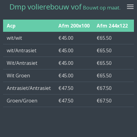
Dmp volierebouw vof
Ga
Bouwt op maat.
direct
naar
Acp
Afm 200x100
Afm 244x122
de
hoofdinhoud
wit/wit
€45.00
€65.50
wit/Antrasiet
€45.00
€65.50
Wit/Antrasiet
€45.00
€65.50
Wit Groen
€45.00
€65.50
Antrasiet/Antrasiet
€47.50
€67.50
Groen/Groen
€47.50
€67.50